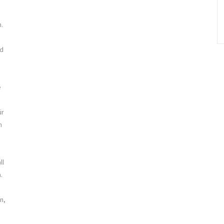
n.
nd
,
e
ür
m
ll
.
n,