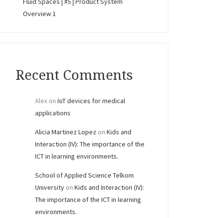
Fluid Spaces | #5 | Product System
Overview 1
Recent Comments
Alex
on
IoT devices for medical
applications
Alicia Martinez Lopez
on
Kids and
Interaction (IV): The importance of the
ICT in learning environments.
School of Applied Science Telkom
University
on
Kids and Interaction (IV):
The importance of the ICT in learning
environments.