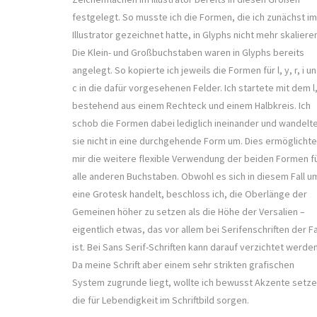
festgelegt. So musste ich die Formen, die ich zunächst im
Illustrator gezeichnet hatte, in Glyphs nicht mehr skaliere
Die Klein- und Großbuchstaben waren in Glyphs bereits
angelegt. So kopierte ich jeweils die Formen für l, y, r, i u
c in die dafür vorgesehenen Felder. Ich startete mit dem l
bestehend aus einem Rechteck und einem Halbkreis. Ich
schob die Formen dabei lediglich ineinander und wandelt
sie nicht in eine durchgehende Form um. Dies ermöglichte
mir die weitere flexible Verwendung der beiden Formen f
alle anderen Buchstaben. Obwohl es sich in diesem Fall u
eine Grotesk handelt, beschloss ich, die Oberlänge der
Gemeinen höher zu setzen als die Höhe der Versalien –
eigentlich etwas, das vor allem bei Serifenschriften der Fa
ist. Bei Sans Serif-Schriften kann darauf verzichtet werden
Da meine Schrift aber einem sehr strikten grafischen
System zugrunde liegt, wollte ich bewusst Akzente setze
die für Lebendigkeit im Schriftbild sorgen.