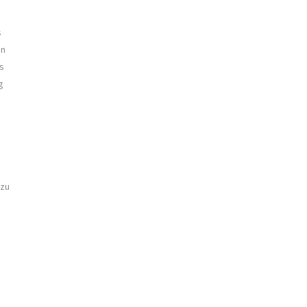
s
in
s
g
 zu