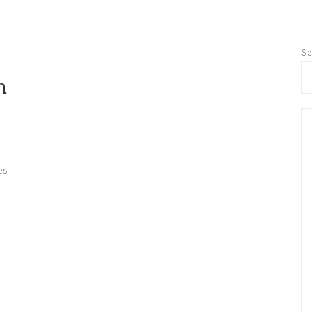
Se
n
es