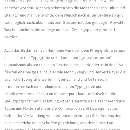
Schriftgießereien und unzählige Verlage und Druckereien waren
zerstört worden. Dennoch sehnten sich die Menschen nach Kultur und
Literatur und man versuchte, dem Wunsch nach guter Lektüre so gut
wie möglich nachzukommen, zum Beispiel mit den günstigen Rowohlt-
Taschenbüchern, die anfangs noch auf Zeitungspapier gedruckt
wurden.
Auch das Bedürfnis nach Harmonie war nach dem Krieg groß, weshalb
man sich in der Typografie selbst mehr am „gefühlsbetonten“
Humanismus als am radikalen Funktionalismus orientierte. In den USA
führten ehemalige Bauhäusler wie Moholy-Nagy und Herbert Bayer die
sachliche Typografie weiter, in Deutschland und Österreich
orientierten sich die neohumanistischen Typografen und
Schriftgestalter zunächst an der Antiqua. Charakteristisch für die
„neutypografische“ Gestaltung waren elegante Renaissance-Antiqua-
Typen und Flattersatz, der die Komposition sanft bewegen sollte.
Neben der Verwendung von bestehenden Antiqua-Schriften wurden
auch zahlreiche neue Schriften gezeichnet, was dem Bedarf an
schönen und gut lesbaren Werksatzschriften entgegenkam. Neben