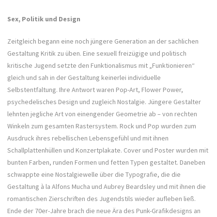
Sex, Politik und Design
Zeitgleich begann eine noch jüngere Generation an der sachlichen
Gestaltung Kritik zu üben. Eine sexuell freizügige und politisch
kritische Jugend setzte den Funktionalismus mit „Funktionieren“
gleich und sah in der Gestaltung keinerlei individuelle
Selbstentfaltung. Ihre Antwort waren Pop-Art, Flower Power,
psychedelisches Design und zugleich Nostalgie. Jüngere Gestalter
lehnten jegliche Art von einengender Geometrie ab – von rechten
Winkeln zum gesamten Rastersystem. Rock und Pop wurden zum
Ausdruck ihres rebellischen Lebensgefühl und mit ihnen
Schallplattenhüllen und Konzertplakate. Cover und Poster wurden mit
bunten Farben, runden Formen und fetten Typen gestaltet. Daneben
schwappte eine Nostalgiewelle über die Typografie, die die
Gestaltung à la Alfons Mucha und Aubrey Beardsley und mit ihnen die
romantischen Zierschriften des Jugendstils wieder aufleben ließ.
Ende der 70er-Jahre brach die neue Ära des Punk-Grafikdesigns an