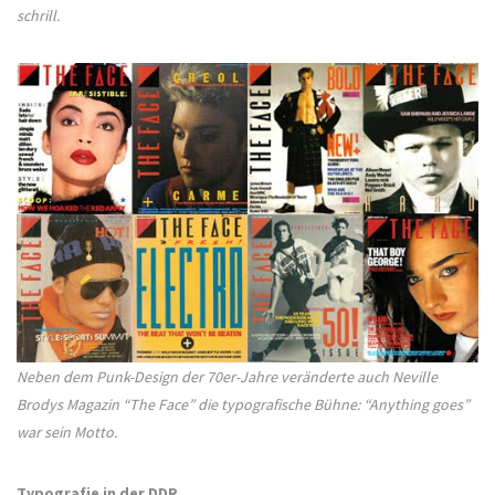
schrill.
Neben dem Punk-Design der 70er-Jahre veränderte auch Neville
Brodys Magazin “The Face” die typografische Bühne: “Anything goes”
war sein Motto.
Typografie in der DDR