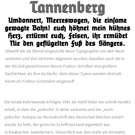
Obwohl die als liberal eingestufte Neue Typographie von den Nazis
verboten und ihre Vertreter abgesetzt wurden, besaßen auch die in
der NS-Zeit gezeichneten Neune Fraktur-Schriften eine größere
Sachlichkeit als ihre Vorläufer. Viele dieser Typen werden deshalb
heute als Fraktur-Grotesken eingestuft.
Die totale Kehrtwende erfolgte 1941 als Adolf Hitler ein Schrift-Verdikt
erließ, in dem die „jüdische“ Fraktur verboten und die „nicht-
jüdische“ Antiqua zur Normalschrift des deutschen Reiches erklärt
wurde. Es hieß, die gotische Schrift bestand eigentlich aus
Schwabacher Judenlettern. Tatsächlich war dies mehr ein Vorwand,