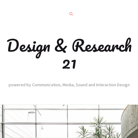
Design & Research
21
powered by Communication, Media, Sound and Interaction Design