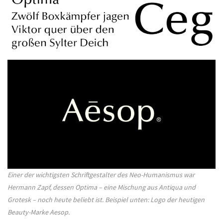
Einer der wichtigsten Schriftgestalter des Neo-Humanismus war
Hermann Zapf, dessen Optima – eine Mischung aus Antiqua und
Grotesk – noch heute beliebt ist. Beispiel unten: Logo der heutigen
Beauty-Marke Aesop.