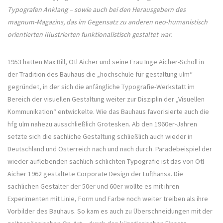
Typografen Anklang – sowie auch bei den Herausgebern des
magnum-Magazins, das im Gegensatz zu anderen neo-humanistisch
orientierten Illustrierten funktionalistisch gestaltet war.
1953 hatten Max Bill, Otl Aicher und seine Frau Inge Aicher-Scholl in
der Tradition des Bauhaus die „hochschule für gestaltung ulm“
gegründet, in der sich die anfängliche Typografie-Werkstatt im
Bereich der visuellen Gestaltung weiter zur Disziplin der „Visuellen
Kommunikation“ entwickelte. Wie das Bauhaus favorisierte auch die
hfg ulm nahezu ausschließlich Grotesken. Ab den 1960er-Jahren
setzte sich die sachliche Gestaltung schließlich auch wieder in
Deutschland und Österreich nach und nach durch. Paradebeispiel der
wieder auflebenden sachlich-schlichten Typografie ist das von Otl
Aicher 1962 gestaltete Corporate Design der Lufthansa. Die
sachlichen Gestalter der 50er und 60er wollte es mit ihren
Experimenten mit Linie, Form und Farbe noch weiter treiben als ihre
Vorbilder des Bauhaus. So kam es auch zu Überschneidungen mit der