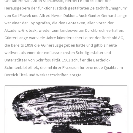
Gestaltern wie Anton Stankowski, Herbert Kapitzki oder den
Herausgebern der funktionalistisch gestalteten Zeitschrift „magnum“
von Karl Pawek und Alfred Neven DuMont. Auch Günter Gerhard Lange
war einer der Typografen, die den Grotesken, allen voran der
Akzidenz-Grotesk, wieder zum landesweiten Durchbruch verhalfen.
Günter Lange war viele Jahre künstlerischer Leiter der Berthold AG,
die bereits 1898 die AG herausgegeben hatte und gilt bis heute
weltweit als einer der einflussreichsten Schriftgestalter und
Unterstützer von Schriftqualität. 1961 schuf er die Berthold-
Schriftenbibliothek, die mit ihrer Präzision für eine neue Qualität im
Bereich Titel- und Werksatzschriften sorgte.