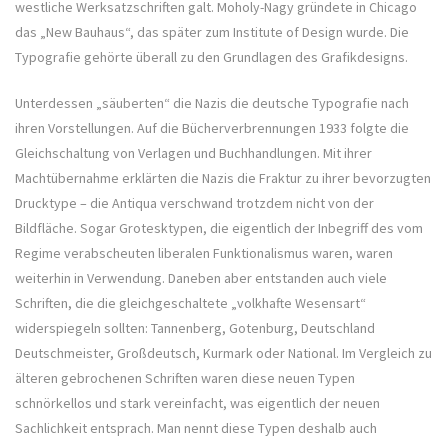
westliche Werksatzschriften galt. Moholy-Nagy gründete in Chicago
das „New Bauhaus“, das später zum Institute of Design wurde. Die
Typografie gehörte überall zu den Grundlagen des Grafikdesigns.
Unterdessen „säuberten“ die Nazis die deutsche Typografie nach
ihren Vorstellungen. Auf die Bücherverbrennungen 1933 folgte die
Gleichschaltung von Verlagen und Buchhandlungen. Mit ihrer
Machtübernahme erklärten die Nazis die Fraktur zu ihrer bevorzugten
Drucktype – die Antiqua verschwand trotzdem nicht von der
Bildfläche. Sogar Grotesktypen, die eigentlich der Inbegriff des vom
Regime verabscheuten liberalen Funktionalismus waren, waren
weiterhin in Verwendung. Daneben aber entstanden auch viele
Schriften, die die gleichgeschaltete „volkhafte Wesensart“
widerspiegeln sollten: Tannenberg, Gotenburg, Deutschland
Deutschmeister, Großdeutsch, Kurmark oder National. Im Vergleich zu
älteren gebrochenen Schriften waren diese neuen Typen
schnörkellos und stark vereinfacht, was eigentlich der neuen
Sachlichkeit entsprach. Man nennt diese Typen deshalb auch