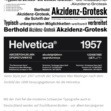
Swiss Style pur: 1957 schnitt der Schweizer Max Miedinger nach dem
Vorbild der 1898 herausgegebenen AG die Helvetica.
Mit der Zeit fiel die moderne Schweizer Typografie auch in
Deutschland wieder auf fruchtbaren Boden – vor allem bei jüngeren