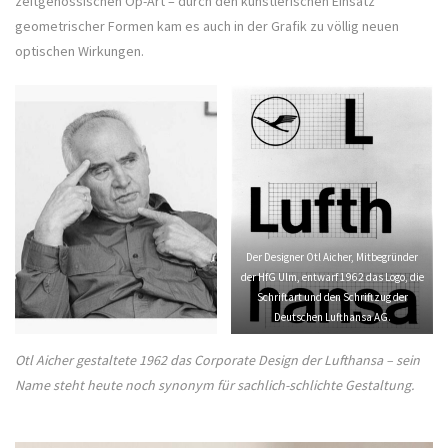
zeitgenössischen Op-Art – durch den künstlerischen Einsatz
geometrischer Formen kam es auch in der Grafik zu völlig neuen
optischen Wirkungen.
Der Designer Otl Aicher, Mitbegründer
der HfG Ulm, entwarf 1962 das Logo, die
Schriftart und den Schriftzug der
Deutschen Lufthansa AG.
Otl Aicher gestaltete 1962 das Corporate Design der Lufthansa – sein
Name steht heute noch synonym für sachlich-schlichte Gestaltung.