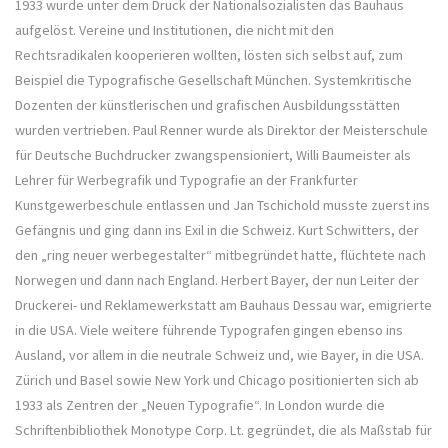
1933 wurde unter dem Druck der Nationalsozialisten das Bauhaus
aufgelöst. Vereine und Institutionen, die nicht mit den
Rechtsradikalen kooperieren wollten, lösten sich selbst auf, zum
Beispiel die Typografische Gesellschaft München. Systemkritische
Dozenten der künstlerischen und grafischen Ausbildungsstätten
wurden vertrieben. Paul Renner wurde als Direktor der Meisterschule
für Deutsche Buchdrucker zwangspensioniert, Willi Baumeister als
Lehrer für Werbegrafik und Typografie an der Frankfurter
Kunstgewerbeschule entlassen und Jan Tschichold musste zuerst ins
Gefängnis und ging dann ins Exil in die Schweiz. Kurt Schwitters, der
den „ring neuer werbegestalter“ mitbegründet hatte, flüchtete nach
Norwegen und dann nach England. Herbert Bayer, der nun Leiter der
Druckerei- und Reklamewerkstatt am Bauhaus Dessau war, emigrierte
in die USA. Viele weitere führende Typografen gingen ebenso ins
Ausland, vor allem in die neutrale Schweiz und, wie Bayer, in die USA.
Zürich und Basel sowie New York und Chicago positionierten sich ab
1933 als Zentren der „Neuen Typografie“. In London wurde die
Schriftenbibliothek Monotype Corp. Lt. gegründet, die als Maßstab für