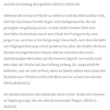
nächste Einstellung übergeleitet. (00:00:12-00:01:45)
Während die schwarze Fläche zu sehen ist und das Bild sichtbar wird,
hört der Zuschauer bereits Vogel- und Stadtgeräusche, die zur
gezeigten Umgebung passen. In einer (Halb-)Totalen fährt eine
überfüllte Straßenbahn durch eine Stadt. Die Protagonistin, eine
junge Frau, wird das erste Mal gezeigt. Diese läuft, nach dem die Bahn
am Fußgängerüberweg vorbei gefahren ist, über die Straße. Mit ihren
blonden hochgesteckten Haaren fällt sie zwischen den sonst
dunkelhaarigen Menschen auf. Die Kamera folgt ihr von rechts nach
links über die Straße und den Fußweg entlang. Ein Junge pfeift ihr
hinterher, was sie sehr erfreut, denn sie bleibt stehen und schaut ihm
lächelnd nach. Plötzlich erfriert ihr Blick und sie schaut zum Himmel.
(00:01:46-00:02:11)
Am Himmel zwischen den Gebäuden wird in einer Totale ein Schwarm
an Vögeln gezeigt, die wie wild durcheinander fliegen. (00:02:11-
00:02:15)