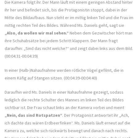
Die Kamera folgt ihr. Der Mann läuft mit einem geringen Abstand hinter
ihr her und befindet sich, bis die Protagonistin stoppt, dabei in der
Mitte des Bildaufbaus. Nun steht er im mittig linken Teil und die Frau im
mittig rechten Teil des Bildes. Während Ms. Daniels geht, sagt sie
„Also, da wollen wir mal sehen.“
Neben dem Gezwitscher hört man
ihre Schuhabsätze bei jedem Schritt klappern. Der Mann fragt
daraufhin: „Sind das nicht welche?“ und zeigt dabei links aus dem Bild.
(00:04:31-00:04:39)
In einer (Halb-)Nahaufnahme werden rötliche Vögel gefilmt, die in
einem Käfig auf Stangen sitzen. (00:04:39-00:04:40)
Daraufhin wird Ms. Daniels in einer Nahaufnahme gezeigt, sodass
lediglich die rechte Schulter des Mannes im linken Teil des Bildes
sichtbar ist. Die Frau schaut links an der Kamera vorbei und meint
„Nein, das sind Rotspatzen“
. Der Protagonist antwortet ihr „Ach,
ich dachte das wären Erdbeerfinken“. Ms. Daniels läuft erneut auf die
Kamera zu, welche sich rückwärts bewegt und danach nach rechts.