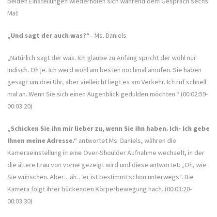
beiden Einstellungen wiederholen sich während dem Gespräch sechs
Mal:
„Und sagt der auch was?“
– Ms. Daniels
„Natürlich sagt der was. Ich glaube zu Anfang spricht der wohl nur
Indisch. Oh je. Ich werd wohl am besten nochmal anrufen. Sie haben
gesagt um drei Uhr, aber vielleicht liegt es am Verkehr. Ich ruf schnell
mal an. Wenn Sie sich einen Augenblick gedulden möchten.“ (00:02:59-
00:03:20)
„Schicken Sie ihn mir lieber zu, wenn Sie ihn haben. Ich- Ich gebe
Ihnen meine Adresse.“
antwortet Ms. Daniels, währen die
Kameraeinstellung in eine Over-Shoulder Aufnahme wechselt, in der
die ältere Frau von vorne gezeigt wird und diese antwortet: „Oh, wie
Sie wünschen. Aber…äh…er ist bestimmt schon unterwegs“. Die
Kamera folgt ihrer bückenden Körperbewegung nach. (00:03:20-
00:03:30)