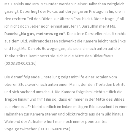
Ms. Daniels und Mrs. McGruder werden in einer Halbnahen zeitgleich
gezeigt. Dabei liegt der Fokus auf der jüngeren Protagonistin, die in
den rechten Teil des Bildes zur älteren Frau blickt. Diese fragt: „Soll
ich nicht doch lieber noch einmal anrufen?“. Daraufhin meint Ms.
Daniels:
„Na gut, meinetwegen“
. Die ältere Darstellerin läuft rechts
aus dem Bild. Währenddessen schwenkt die Kamera leicht nach links
und folgt Ms. Daniels Bewegungen, als sie sich nach unten auf die
Theke stützt. Damit setzt sie sich in die Mitte des Bildaufbaus.
(00:03:30-00:03:36)
Die darauf folgende Einstellung zeigt mithilfe einer Totalen vom
oberen Stockwerk nach unten einen Mann, der den Tierladen betritt
und sich suchend umschaut. Die Kamera folgt ihm leicht seitlich die
Treppe hinauf und filmt ihn so, dass er immer in der Mitte des Bildes
zu sehen ist. Er bleibt seitlich im linken mittigen Bildausschnitt in einer
Halbnahen zur Kamera stehen und blickt rechts aus dem Bild hinaus.
Während der Aufnahme hört man noch immer penetrantes
Vogelgezwitscher. (00:03:36-00:03:50)