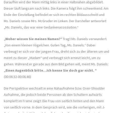
Daraufhin wird der Mann mittig links in einer Halbnahen abgebildet.
Dieser läuft langsam nach links. Die Kamera folgt ihm schwenkend. Am
Ende der Einstellung befindet er sich im rechten Bildausschnitt und
Ms. Daniels sowie Mrs. McGruder im Linken. Der Darsteller antwortet:
„Ms. Daniels, das war eine Gedankenassoziation.“
„Woher wissen Sie meinen Namen?“
fragt Ms. Daniels verwundert.
„Von einem kleinen Vögelchen. Guten Tag, Ms. Daniels.“ Dabei
verbeugt er sich vor der jungen Frau, dreht sich zu der älteren um und
meint zu dieser „Madam“ und verbeugt sich erneut leicht, um zu
gehen. Während er gerade aus dem Bild gehen will, meint Ms. Daniels:
„Einen Augenblick bitte…Ich kenne Sie doch gar nicht. “
(00:06:32-00:06:46)
Die Perspektive wechselt in eine Nahaufnahme bzw. Over-Shoulder
Aufnahme, die jedoch beide Personen ab den Schultern aufwärts
komplett im Frame zeigt: Die Frau von seitlich hinten und den Mann
von seitlich vorne. In dem Gespräch wird, wie die vorherigen, mit J-