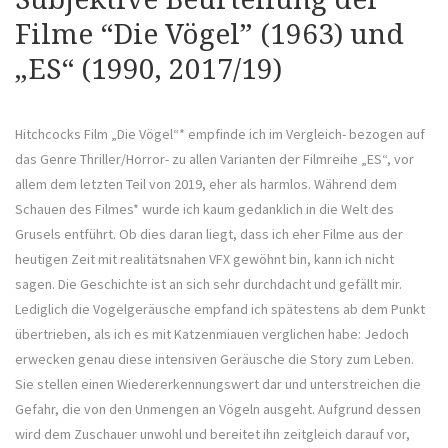
Filme “Die Vögel” (1963) und
„ES“ (1990, 2017/19)
Hitchcocks Film „Die Vögel“* empfinde ich im Vergleich- bezogen auf
das Genre Thriller/Horror- zu allen Varianten der Filmreihe „ES“, vor
allem dem letzten Teil von 2019, eher als harmlos. Während dem
Schauen des Filmes* wurde ich kaum gedanklich in die Welt des
Grusels entführt. Ob dies daran liegt, dass ich eher Filme aus der
heutigen Zeit mit realitätsnahen VFX gewöhnt bin, kann ich nicht
sagen. Die Geschichte ist an sich sehr durchdacht und gefällt mir.
Lediglich die Vogelgeräusche empfand ich spätestens ab dem Punkt
übertrieben, als ich es mit Katzenmiauen verglichen habe: Jedoch
erwecken genau diese intensiven Geräusche die Story zum Leben.
Sie stellen einen Wiedererkennungswert dar und unterstreichen die
Gefahr, die von den Unmengen an Vögeln ausgeht. Aufgrund dessen
wird dem Zuschauer unwohl und bereitet ihn zeitgleich darauf vor,