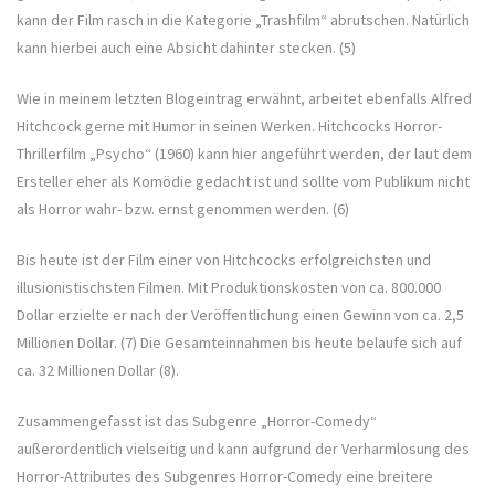
kann der Film rasch in die Kategorie „Trashfilm“ abrutschen. Natürlich
kann hierbei auch eine Absicht dahinter stecken. (5)
Wie in meinem letzten Blogeintrag erwähnt, arbeitet ebenfalls Alfred
Hitchcock gerne mit Humor in seinen Werken. Hitchcocks Horror-
Thrillerfilm „Psycho“ (1960) kann hier angeführt werden, der laut dem
Ersteller eher als Komödie gedacht ist und sollte vom Publikum nicht
als Horror wahr- bzw. ernst genommen werden. (6)
Bis heute ist der Film einer von Hitchcocks erfolgreichsten und
illusionistischsten Filmen. Mit Produktionskosten von ca. 800.000
Dollar erzielte er nach der Veröffentlichung einen Gewinn von ca. 2,5
Millionen Dollar. (7) Die Gesamteinnahmen bis heute belaufe sich auf
ca. 32 Millionen Dollar (8).
Zusammengefasst ist das Subgenre „Horror-Comedy“
außerordentlich vielseitig und kann aufgrund der Verharmlosung des
Horror-Attributes des Subgenres Horror-Comedy eine breitere