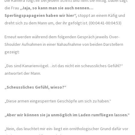
Die Kamera folgt ihr bei jedem Schritt und filmt sie mittig. Dabei sagt
die Frau
„Jaja, so kann man sie auch nennen…
Sperlingspapageien haben wir hier“,
stoppt an einem Käfig und
dreht sich zu dem Mann um, der ihr gefolgt ist. (00:04:41-00:04:53)
Erneut werden während dem folgenden Gespräch jeweils Over-
Shoulder Aufnahmen in einer Nahaufnahme von beiden Darstellern
gezeigt:
„Das sind Kanarienvögel…ist das nicht ein scheussliches Gefühl?“
antwortet der Mann.
„Scheussliches Gefühl, wieso?“
„Diese armen eingesperrten Geschöpfe um sich zu haben.“
„Aber wir können sie ja unmöglich im Laden rumfliegen lassen.“
„Nein, das leuchtet mir ein- liegt ein ornithologischer Grund dafür vor