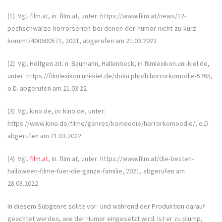
(1) Vgl. film.at, in: film.at, unter: https://www.film.at/news/12-
pechschwarze-horrorserien-bei-denen-der-humor-nicht-zu-kurz-
kommt/400600571, 2021, abgerufen am 21.03.2022
(2) Vgl. Höltgen zit. n. Baumann, Hallenbeck, in filmlexikon.uni-kiel.de,
unter: https://filmlexikon.uni-kiel.de/doku.php/h:horrorkomodie-5765,
o.D. abgerufen am 21.03.22
(3) Vgl. kino.de, in: kino.de, unter:
https://www.kino.de/filme/genres/komoedie/horrorkomoedie/, o.D.
abgerufen am 21.03.2022
(4) Vgl.
film.at
, in: film.at, unter: https://www.film.at/die-besten-
halloween-filme-fuer-die-ganze-familie, 2021, abgerufen am
28.03.2022
In diesem Subgenre sollte vor- und während der Produktion darauf
geachtet werden, wie der Humor eingesetzt wird: Ist er zu plump,