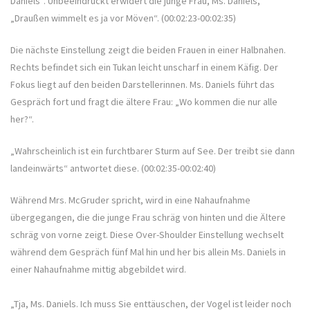
Daniels“. Unbeeindruckt erwidert die junge Frau, Ms. Daniels,
„Draußen wimmelt es ja vor Möven“. (00:02:23-00:02:35)
Die nächste Einstellung zeigt die beiden Frauen in einer Halbnahen.
Rechts befindet sich ein Tukan leicht unscharf in einem Käfig. Der
Fokus liegt auf den beiden Darstellerinnen. Ms. Daniels führt das
Gespräch fort und fragt die ältere Frau: „Wo kommen die nur alle
her?“.
„Wahrscheinlich ist ein furchtbarer Sturm auf See. Der treibt sie dann
landeinwärts“ antwortet diese. (00:02:35-00:02:40)
Während Mrs. McGruder spricht, wird in eine Nahaufnahme
übergegangen, die die junge Frau schräg von hinten und die Ältere
schräg von vorne zeigt. Diese Over-Shoulder Einstellung wechselt
während dem Gespräch fünf Mal hin und her bis allein Ms. Daniels in
einer Nahaufnahme mittig abgebildet wird.
„Tja, Ms. Daniels. Ich muss Sie enttäuschen, der Vogel ist leider noch