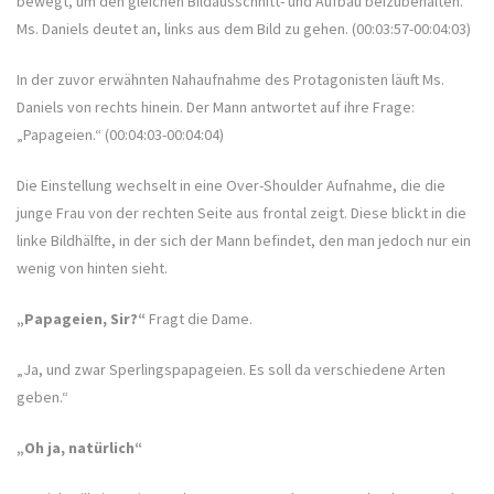
bewegt, um den gleichen Bildausschnitt- und Aufbau beizubehalten.
Ms. Daniels deutet an, links aus dem Bild zu gehen. (00:03:57-00:04:03)
In der zuvor erwähnten Nahaufnahme des Protagonisten läuft Ms.
Daniels von rechts hinein. Der Mann antwortet auf ihre Frage:
„Papageien.“ (00:04:03-00:04:04)
Die Einstellung wechselt in eine Over-Shoulder Aufnahme, die die
junge Frau von der rechten Seite aus frontal zeigt. Diese blickt in die
linke Bildhälfte, in der sich der Mann befindet, den man jedoch nur ein
wenig von hinten sieht.
„Papageien, Sir?“
Fragt die Dame.
„Ja, und zwar Sperlingspapageien. Es soll da verschiedene Arten
geben.“
„Oh ja, natürlich“