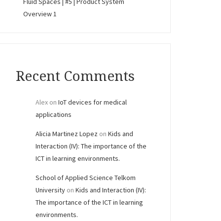
Fluid Spaces | #5 | Product System
Overview 1
Recent Comments
Alex
on
IoT devices for medical
applications
Alicia Martinez Lopez
on
Kids and
Interaction (IV): The importance of the
ICT in learning environments.
School of Applied Science Telkom
University
on
Kids and Interaction (IV):
The importance of the ICT in learning
environments.