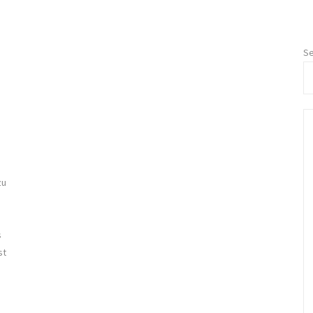
Se
zu
s
st