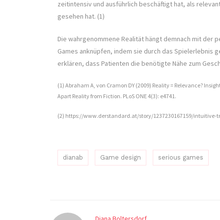
zeitintensiv und ausführlich beschäftigt hat, als relev
gesehen hat. (1)
Die wahrgenommene Realität hängt demnach mit der pe
Games anknüpfen, indem sie durch das Spielerlebnis g
erklären, dass Patienten die benötigte Nähe zum Ges
(1) Abraham A, von Cramon DY (2009) Reality = Relevance? Insigh
Apart Reality from Fiction. PLoS ONE 4(3): e4741.
(2) https://www.derstandard.at/story/1237230167159/intuitive-
dianab
Game design
serious games
Diana Boltersdorf