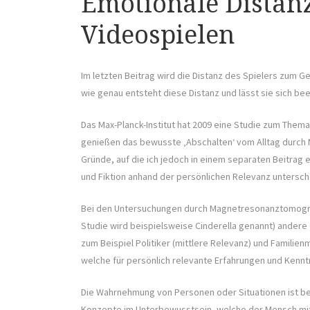
Emotionale Distan
Videospielen
Im letzten Beitrag wird die Distanz des Spielers zum Ge
wie genau entsteht diese Distanz und lässt sie sich be
Das Max-Planck-Institut hat 2009 eine Studie zum Them
genießen das bewusste ‚Abschalten‘ vom Alltag durch 
Gründe, auf die ich jedoch in einem separaten Beitrag 
und Fiktion anhand der persönlichen Relevanz untersch
Bei den Untersuchungen durch Magnetresonanztomographi
Studie wird beispielsweise Cinderella genannt) andere 
zum Beispiel Politiker (mittlere Relevanz) und Familien
welche für persönlich relevante Erfahrungen und Kenntn
Die Wahrnehmung von Personen oder Situationen ist bek
Konzepte im Unterbewusstsein, welche der Mensch mit 