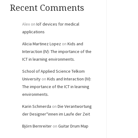
Recent Comments
Alex
on
IoT devices for medical
applications
Alicia Martinez Lopez
on
Kids and
Interaction (IV): The importance of the
ICT in learning environments.
School of Applied Science Telkom
University
on
Kids and Interaction (IV):
The importance of the ICT in learning
environments.
Karin Schmerda
on
Die Verantwortung
der Designer*innen im Laufe der Zeit
Björn Bernreiter
on
Guitar Drum Map