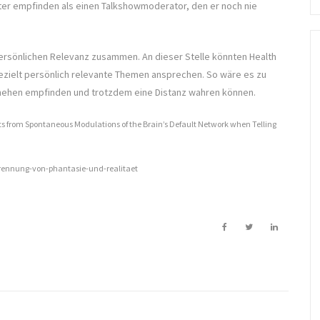
anter empfinden als einen Talkshowmoderator, den er noch nie
rsönlichen Relevanz zusammen. An dieser Stelle könnten Health
ezielt persönlich relevante Themen ansprechen. So wäre es zu
chehen empfinden und trotzdem eine Distanz wahren können.
ts from Spontaneous Modulations of the Brain’s Default Network when Telling
trennung-von-phantasie-und-realitaet