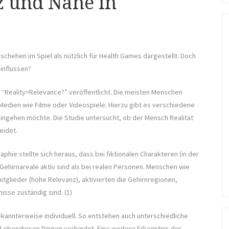
z und Nähe in
schehen im Spiel als nützlich für Health Games dargestellt. Doch
einflussen?
a “Reality=Relevance?” veröffentlicht. Die meisten Menschen
Medien wie Filme oder Videospiele. Hierzu gibt es verschiedene
eingehen möchte. Die Studie untersucht, ob der Mensch Realität
eidet.
e stellte sich heraus, dass bei fiktionalen Charakteren (in der
Gehirnareale aktiv sind als bei realen Personen. Menschen wie
mitglieder (hohe Relevanz), aktivierten die Gehirnregionen,
isse zuständig sind. (1)
annterweise individuell. So entstehen auch unterschiedliche
ebendiesen Dingen verbindet. Eine weitere Erkenntnis der