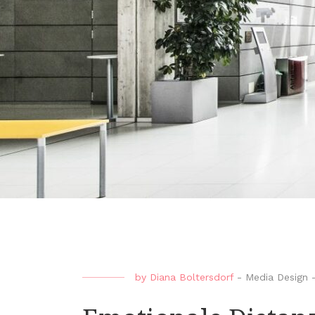
by
Diana Boltersdorf
-
Media Design