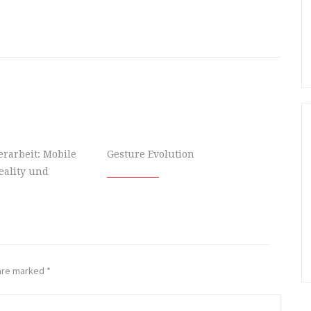
rarbeit: Mobile
Gesture Evolution
ality und
 are marked
*