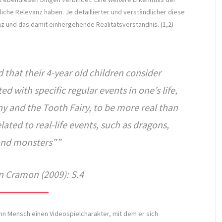
liche Relevanz haben. Je detaillierter und verständlicher diese
nz und das damit einhergehende Realitätsverständnis. (1,2)
 that their 4-year old children consider
ed with specific regular events in one’s life,
y and the Tooth Fairy, to be more real than
elated to real-life events, such as dragons,
 and monsters”
 Cramon (2009): S.4
ann Mensch einen Videospielcharakter, mit dem er sich