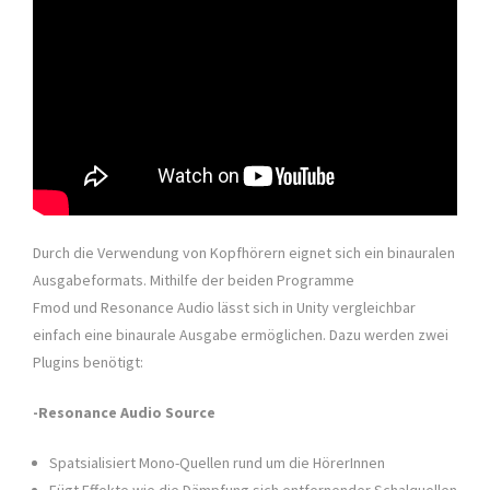
Durch die Verwendung von Kopfhörern eignet sich ein binauralen
Ausgabeformats. Mithilfe der beiden Programme
Fmod und Resonance Audio lässt sich in Unity vergleichbar
einfach eine binaurale Ausgabe ermöglichen. Dazu werden zwei
Plugins benötigt:
-Resonance Audio Source
Spatsialisiert Mono-Quellen rund um die HörerInnen