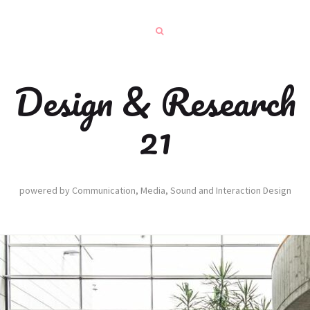
Design & Research
21
powered by Communication, Media, Sound and Interaction Design