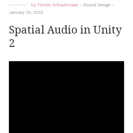
by
Florian Schaubmaier
-
Sound Design
-
January 24, 2022
Spatial Audio in Unity
2