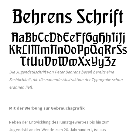
Die Jugendstilschrift von Peter Behrens besaß bereits eine
Sachlichkeit, die die nahende Abstraktion der Typografie schon
erahnen ließ
.
Mit der Werbung zur Gebrauchsgrafik
Neben der Entwicklung des Kunstgewerbes bis hin zum
Jugendstil an der Wende zum 20. Jahrhundert, ist aus