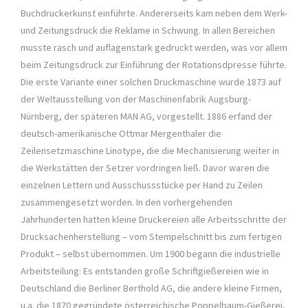
Buchdruckerkunst einführte. Andererseits kam neben dem Werk-
und Zeitungsdruck die Reklame in Schwung. In allen Bereichen
musste rasch und auflagenstark gedruckt werden, was vor allem
beim Zeitungsdruck zur Einführung der Rotationsdpresse führte.
Die erste Variante einer solchen Druckmaschine wurde 1873 auf
der Weltausstellung von der Maschinenfabrik Augsburg-
Nürnberg, der späteren MAN AG, vorgestellt. 1886 erfand der
deutsch-amerikanische Ottmar Mergenthaler die
Zeilensetzmaschine Linotype, die die Mechanisierung weiter in
die Werkstätten der Setzer vordringen ließ. Davor waren die
einzelnen Lettern und Ausschussstücke per Hand zu Zeilen
zusammengesetzt worden. In den vorhergehenden
Jahrhunderten hatten kleine Druckereien alle Arbeitsschritte der
Drucksachenherstellung – vom Stempelschnitt bis zum fertigen
Produkt – selbst übernommen. Um 1900 begann die industrielle
Arbeitsteilung: Es entstanden große Schriftgießereien wie in
Deutschland die Berliner Berthold AG, die andere kleine Firmen,
u.a. die 1870 gegründete österreichische Poppelbaum-Gießerei,