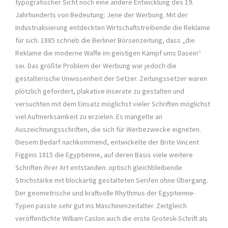
typografischer Sicht noch eine andere Entwicklung des 19.
Jahrhunderts von Bedeutung: Jene der Werbung. Mit der
Industrialisierung entdeckten Wirtschaftstreibende die Reklame
für sich. 1885 schrieb die Berliner Börsenzeitung, dass „die
Reklame die moderne Waffe im geistigen Kampf ums Dasein“
sei. Das größte Problem der Werbung war jedoch die
gestalterische Unwissenheit der Setzer. Zeitungssetzer waren
plötzlich gefordert, plakative Inserate zu gestalten und
versuchten mit dem Einsatz möglichst vieler Schriften möglichst
viel Aufmerksamkeit zu erzielen. Es mangelte an
Auszeichnungsschriften, die sich für Werbezwecke eigneten.
Diesem Bedarf nachkommend, entwickelte der Brite Vincent
Figgins 1815 die Egyptienne, auf deren Basis viele weitere
Schriften ihrer Art entstanden: optisch gleichbleibende
Strichstärke mit blockartig gestalteten Serifen ohne Übergang.
Der geometrische und kraftvolle Rhythmus der Egyptienne-
Typen passte sehr gut ins Maschinenzeitalter. Zeitgleich
veröffentlichte William Caslon auch die erste Grotesk-Schrift als