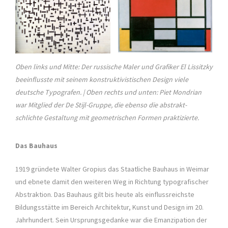
Oben links und Mitte: Der russische Maler und Grafiker El Lissitzky
beeinflusste mit seinem konstruktivistischen Design viele
deutsche Typografen. | Oben rechts und unten: Piet Mondrian
war Mitglied der De Stijl-Gruppe, die ebenso die abstrakt-
schlichte Gestaltung mit geometrischen Formen praktizierte.
Das Bauhaus
1919 gründete Walter Gropius das Staatliche Bauhaus in Weimar
und ebnete damit den weiteren Weg in Richtung typografischer
Abstraktion. Das Bauhaus gilt bis heute als einflussreichste
Bildungsstätte im Bereich Architektur, Kunst und Design im 20.
Jahrhundert. Sein Ursprungsgedanke war die Emanzipation der