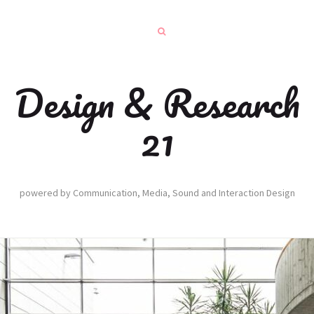
Design & Research
21
powered by Communication, Media, Sound and Interaction Design