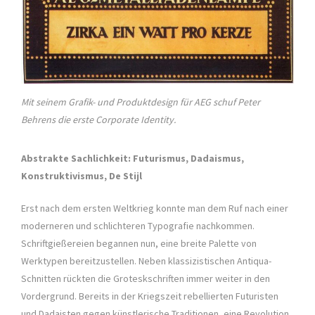
Mit seinem Grafik- und Produktdesign für AEG schuf Peter
Behrens die erste Corporate Identity.
Abstrakte Sachlichkeit: Futurismus, Dadaismus,
Konstruktivismus, De Stijl
Erst nach dem ersten Weltkrieg konnte man dem Ruf nach einer
moderneren und schlichteren Typografie nachkommen.
Schriftgießereien begannen nun, eine breite Palette von
Werktypen bereitzustellen. Neben klassizistischen Antiqua-
Schnitten rückten die Groteskschriften immer weiter in den
Vordergrund. Bereits in der Kriegszeit rebellierten Futuristen
und Dadaisten gegen künstlerische Traditionen, eine Revolution