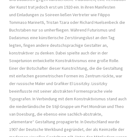
der Kunst trat jedoch erst um 1920 ein. In ihren Manifesten
und Einladungen zu Soireen ließen Vertreter wie Filippo
Tommaso Marinetti, Tristan Tzara oder Richard Huelsenbeck die
Buchstaben nur so umherfliegen. Während Futurismus und
Dadaismus eine künstlerische Zerstörungslust an den Tag
legten, fingen andere deutschsprachige Gestalter an,
konstruktiver zu denken. Dabei spielte auch der in der
Sowjetunion entwickelte Konstruktivismus eine große Rolle.
Einer der Botschafter dieser Kunstrichtung, die die Gestaltung
mit einfachen geometrischen Formen ins Zentrum rückte, war
der russische Maler und Grafiker El Lissitzky. Lissitzky
beeinflusste mit seiner abstrakten Formensprache viele
Typografen. In Verbindung mit dem Konstruktivismus stand auch
die niederländische De Stijl-Gruppe um Piet Mondrian und Theo
van Doesburg, die ebenso eine sachlich-abstrakte,
„elementare“ Gestaltung propagierte. In Deutschland wurde
1907 der Deutsche Werkbund gegründet, der als Keimzelle der
modernen visuellen Gestaltung gilt. Unter den Mitgliedern waren