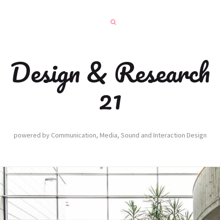
Design & Research
21
powered by Communication, Media, Sound and Interaction Design