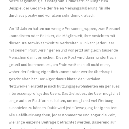
poste regelmäßig auf Instagram. Grundsätzlich klingt zum
Beispiel der Gedanke der freien Meinungsäußerung für alle
durchaus positiv und vor allem sehr demokratisch.
Vor 15 Jahren hatten nur wenige Personengruppen, zum Beispiel
Journalisten oder Politiker, die Möglichkeit, ihre Ansichten mit
dieser Breitenwirksamkeit zu verbreiten. Nun kann jeder user
mit seinem Post „viral“ gehen und von jetzt auf gleich tausende
Menschen damit erreichen. Dieser Post wird dann hundertfach
geteilt und kommentiert, am Ende weiß man oft nicht mehr,
woher der Beitrag eigentlich kommt oder wer ihn überhaupt
geschrieben hat. Der Algorithmus hinter den Sozialen
Netzwerken erstellt je nach Nutzungsgewohnheiten ein genaues
Interessensprofil jedes Users. Das Ziel ist es, die User möglichst
lange auf der Plattform zu halten, um möglichst viel Werbung
ausspielen zu können. Dafür wird jede Bewegung festgehalten:
Alle Gefällt-Mir-Angaben, jeder Kommentar und sogar die Zeit,
wie lange einzelne Beiträge betrachtet werden. Basierend auf